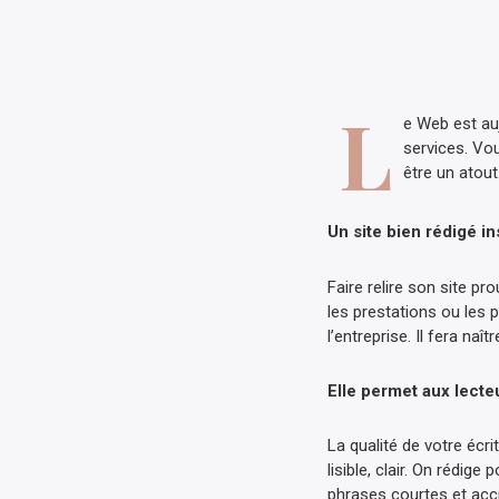
L
e Web est auj
services. Vo
être un atou
Un site bien rédigé i
Faire relire son site p
les prestations ou les p
l’entreprise. Il fera na
Elle permet aux lecte
La qualité de votre écr
lisible, clair. On rédige
phrases courtes et ac