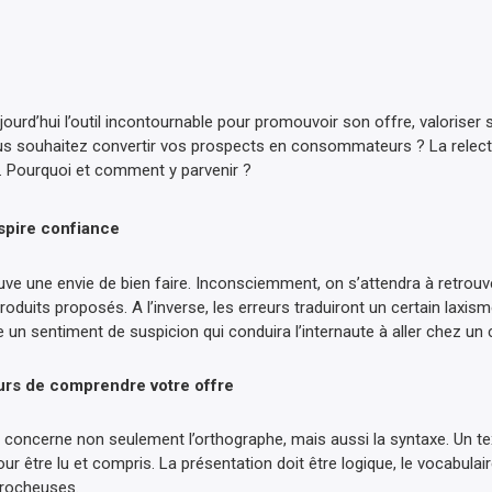
ourd’hui l’outil incontournable pour promouvoir son offre, valoriser 
us souhaitez convertir vos prospects en consommateurs ? La relectu
t. Pourquoi et comment y parvenir ?
nspire confiance
rouve une envie de bien faire. Inconsciemment, on s’attendra à retrouv
roduits proposés. A l’inverse, les erreurs traduiront un certain laxism
ître un sentiment de suspicion qui conduira l’internaute à aller chez un
urs de comprendre votre offre
it concerne non seulement l’orthographe, mais aussi la syntaxe. Un te
 pour être lu et compris. La présentation doit être logique, le vocabulair
crocheuses.