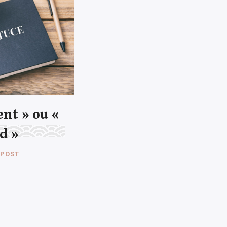
ent » ou «
d »
 POST