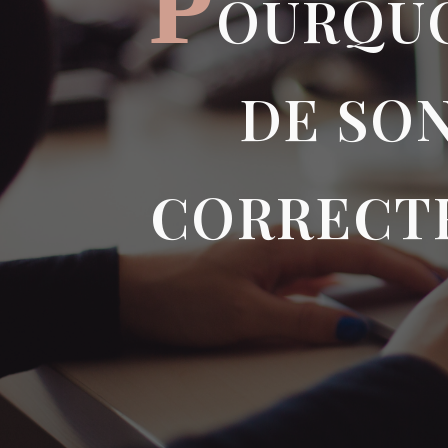
P
OURQUO
DE SON
CORRECTR