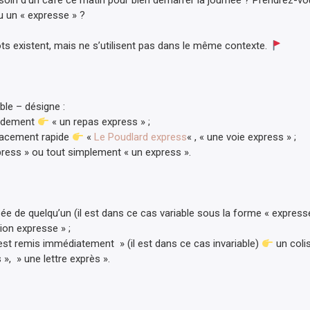
oin d’un café ce matin pour bien démarrer la journée ? Prendrez-v
 un « expresse » ?
ts existent, mais ne s’utilisent pas dans le même contexte.
ble – désigne :
pidement
« un repas express » ;
lacement rapide
«
Le Poudlard express
« , « une voie express » ;
ress » ou tout simplement « un express ».
ée de quelqu’un (il est dans ce cas variable sous la forme « express
tion expresse » ;
est remis immédiatement » (il est dans ce cas invariable)
un coli
», » une lettre exprès ».