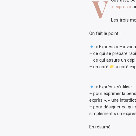
V
ous avez bes
« exprès »
ou
Les trois mo
On fait le point :
« Express » – invaria
– ce qui se prépare ra
– ce qui assure un dép
– un café
« café exp
« Exprès » s’utilise :
– pour exprimer la pens
exprès », « une interdic
– pour désigner ce qui 
simplement « un exprès 
En résumé :