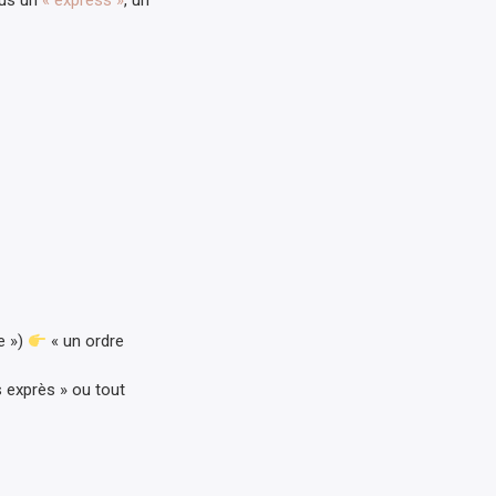
ous un
« express »
, un
e »)
« un ordre
s exprès » ou tout